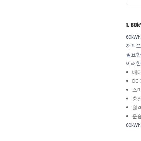
1. 
60kW
전적으
필요한
이러한
배터
DC
스마
충전
원격
운송
60k