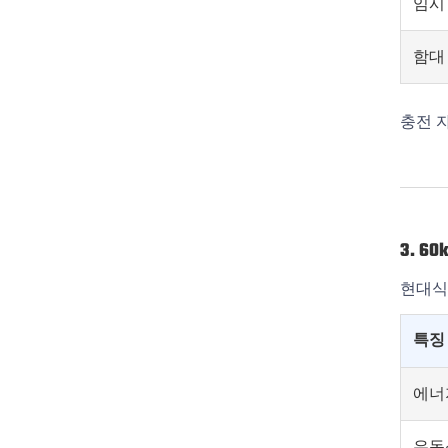
임시
함대
충전 
3. 
현대식
특징
에너
유동