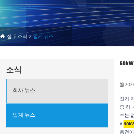
집
소식
업계 뉴스
60k
소식
2026
회사 뉴스
전기 
중 하
업계 뉴스
수는 
A
60
충전이 