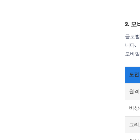
2. 
글로벌
니다.
모바일
도전
원격
비상
그리