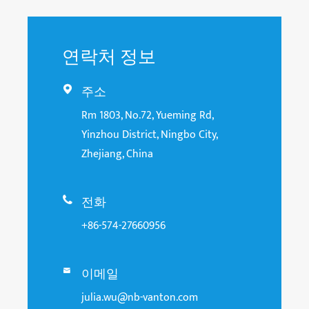
연락처 정보
주소

Rm 1803, No.72, Yueming Rd,
Yinzhou District, Ningbo City,
Zhejiang, China
전화

+86-574-27660956
이메일

julia.wu@nb-vanton.com