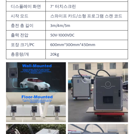
디스플레이 화면
7'' 터치스크린
시작 모드
스와이프 카드/소형 프로그램 스캔 코드
충전 총 길이
3m/4m/5m
출력 전압
50V-1000VDC
포장 크기/PC
600mm*300mm*450mm
총중량/개
20kg